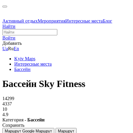
Активный отдых
Мероприятия
Интересные места
Блог
Найти
Войти
Добавить
Ua
Ru
En
Kyiv Maps
Интересные места
Бассейн
Бассейн Sky Fitness
14299
4337
10
4.9
Категория -
Бассейн
Сохранить
Маршрут Google
Маршрут
Маршрут