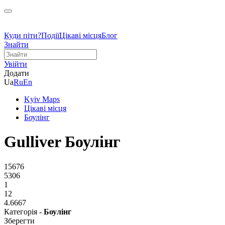
Куди піти?
Події
Цікаві місця
Блог
Знайти
Увійти
Додати
Ua
Ru
En
Kyiv Maps
Цікаві місця
Боулінг
Gulliver Боулінг
15676
5306
1
12
4.6667
Категорія -
Боулінг
Зберегти