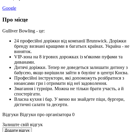
Google
Про місце
Gulliver Bowling - це:
24 професійні доріжки від компанії Brunswick. Доріжки
бренду визнані кращими в багатьох країнах. Україна - не
виняток.
VIP-зона на 8 ігрових дорожках із м'якими пуфами та
диванами.
Дитячі доріжки. Тепер не доведеться залишати дитину з
бабусею, якщо вирішили зайти в боулінг в центрі Києва.
Професійні інструктори, які допоможуть розібратися з
нюансами гри і отримати від неї задоволення.
Змагання і турніри. Можна не тільки брати участь, а й
спостерігати.
Власна кухня і бар. У меню ви знайдете піци, бургери,
дієтичні салати та десерти.
Відгуки
Відгуки про організатора
0
Залиште свій відгук
Додати відгук