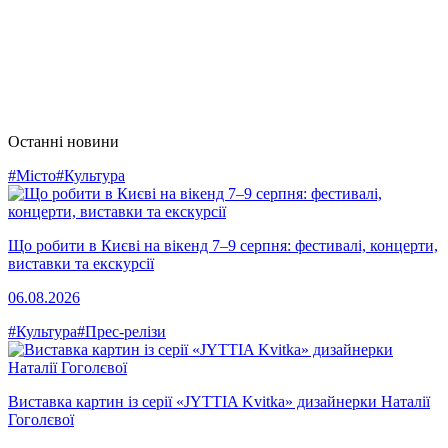
Останні новини
#Місто
#Культура
Що робити в Києві на вікенд 7–9 серпня: фестивалі, концерти,
виставки та екскурсії
06.08.2026
#Культура
#Прес-релізи
Виставка картин із серії «JYTTIA Kvitka» дизайнерки Наталії
Гоголєвої