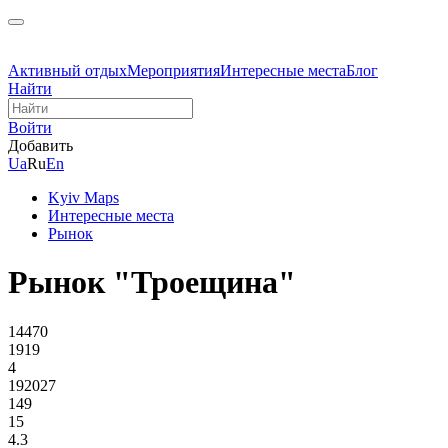
Активный отдых
Мероприятия
Интересные места
Блог
Найти
Войти
Добавить
Ua
Ru
En
Kyiv Maps
Интересные места
Рынок
Рынок "Троещина"
14470
1919
4
192027
149
15
4.3