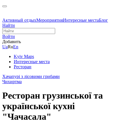
Активный отдых
Мероприятия
Интересные места
Блог
Найти
Войти
Добавить
Ua
Ru
En
Kyiv Maps
Интересные места
Ресторан
Хачапурі з лісовими грибами
Чихиртма
Ресторан грузинської та
української кухні
"Чачасала"