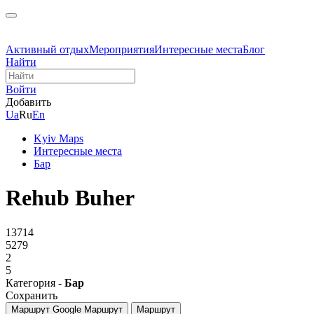
Активный отдых
Мероприятия
Интересные места
Блог
Найти
Войти
Добавить
Ua
Ru
En
Kyiv Maps
Интересные места
Бар
Rehub Buher
13714
5279
2
5
Категория -
Бар
Сохранить
Маршрут Google
Маршрут
Маршрут