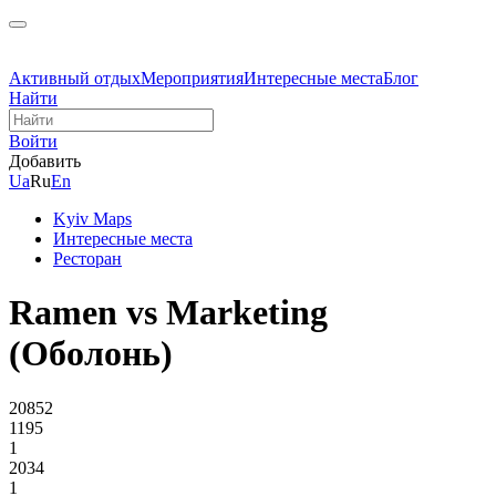
Активный отдых
Мероприятия
Интересные места
Блог
Найти
Войти
Добавить
Ua
Ru
En
Kyiv Maps
Интересные места
Ресторан
Ramen vs Marketing
(Оболонь)
20852
1195
1
2034
1