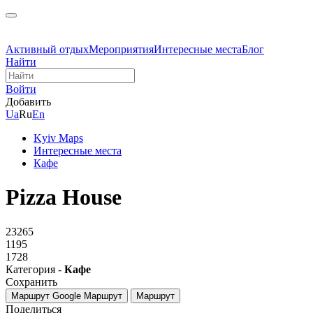
Активный отдых
Мероприятия
Интересные места
Блог
Найти
Войти
Добавить
Ua
Ru
En
Kyiv Maps
Интересные места
Кафе
Pizza House
23265
1195
1728
Категория -
Кафе
Сохранить
Маршрут Google
Маршрут
Маршрут
Поделиться