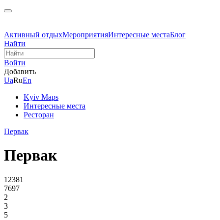
Активный отдых
Мероприятия
Интересные места
Блог
Найти
Войти
Добавить
Ua
Ru
En
Kyiv Maps
Интересные места
Ресторан
Первак
Первак
12381
7697
2
3
5