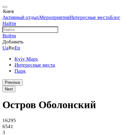
Киев
Активный отдых
Мероприятия
Интересные места
Блог
Найти
Войти
Добавить
Ua
Ru
En
Kyiv Maps
Интересные места
Парк
Previous
Next
Остров Оболонский
16295
6541
3