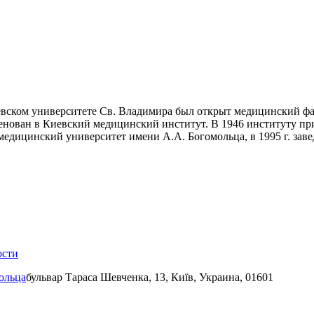
евском университете Св. Владимира был открыт медицинский фак
енован в Киевский медицинский институт. В 1946 институту прис
едицинский университет имени А.А. Богомольца, в 1995 г. заве
ости
ольца
бульвар Тараса Шевченка, 13, Київ, Украина, 01601