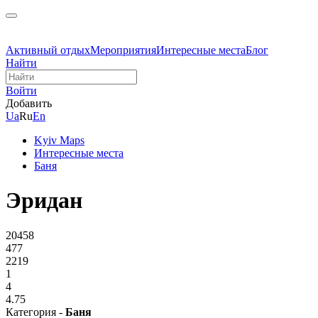
Активный отдых
Мероприятия
Интересные места
Блог
Найти
Войти
Добавить
Ua
Ru
En
Kyiv Maps
Интересные места
Баня
Эридан
20458
477
2219
1
4
4.75
Категория -
Баня