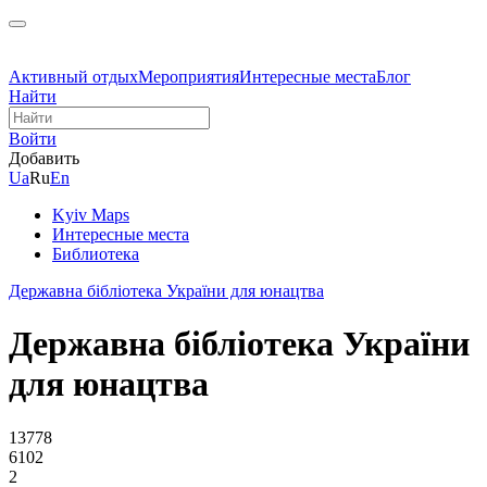
Активный отдых
Мероприятия
Интересные места
Блог
Найти
Войти
Добавить
Ua
Ru
En
Kyiv Maps
Интересные места
Библиотека
Державна бібліотека України для юнацтва
Державна бібліотека України
для юнацтва
13778
6102
2