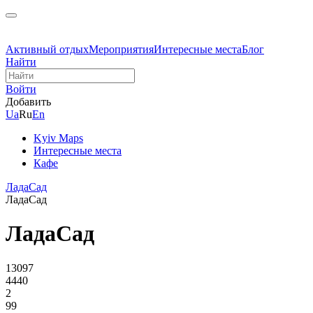
Активный отдых
Мероприятия
Интересные места
Блог
Найти
Войти
Добавить
Ua
Ru
En
Kyiv Maps
Интересные места
Кафе
ЛадаСад
ЛадаСад
ЛадаСад
13097
4440
2
99