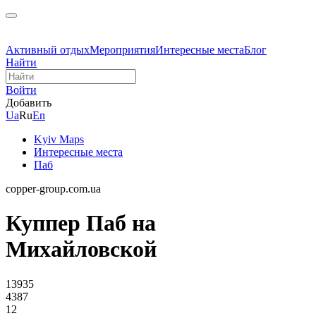
Активный отдых
Мероприятия
Интересные места
Блог
Найти
Войти
Добавить
Ua
Ru
En
Kyiv Maps
Интересные места
Паб
copper-group.com.ua
Куппер Паб на
Михайловской
13935
4387
12