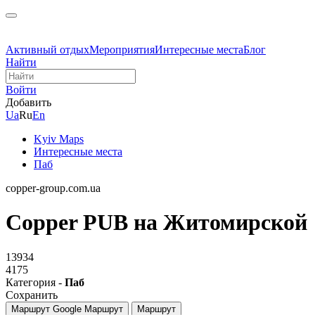
Активный отдых
Мероприятия
Интересные места
Блог
Найти
Войти
Добавить
Ua
Ru
En
Kyiv Maps
Интересные места
Паб
copper-group.com.ua
Copper PUB на Житомирской
13934
4175
Категория -
Паб
Сохранить
Маршрут Google
Маршрут
Маршрут