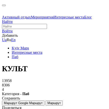
Активный отдых
Мероприятия
Интересные места
Блог
Найти
Войти
Добавить
Ua
Ru
En
Kyiv Maps
Интересные места
Паб
КУЛЬТ
13958
8306
4
Категория -
Паб
Сохранить
Маршрут Google
Маршрут
Маршрут
Поделиться