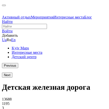
Активный отдых
Мероприятия
Интересные места
Блог
Найти
Войти
Добавить
Ua
Ru
En
Kyiv Maps
Интересные места
Детский центр
Previous
Next
Детская железная дорога
13688
1195
3