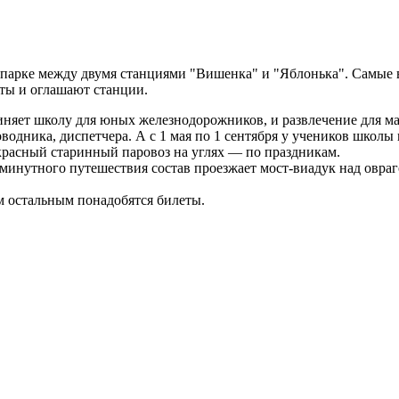
м парке между двумя станциями "Вишенка" и "Яблонька". Самые
ты и оглашают станции.
единяет школу для юных железнодорожников, и развлечение для м
водника, диспетчера. А с 1 мая по 1 сентября у учеников школы
 красный старинный паровоз на углях — по праздникам.
-минутного путешествия состав проезжает мост-виадук над овраг
ем остальным понадобятся билеты.