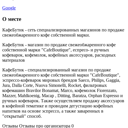
Google
О месте
КафеБутик - сеть специализированных магазинов по продаже
свежеобжаренного кофе собственной марки.
КафеБутик - магазин по продаже свежеобжаренного кофе
собственной марки "CafeBoutique", еспресо- и ручных
кофеварок, кофемолок, кофейных аксессуаров, расходных
материалов
КафеБутик - специализированный магазин по продаже
свежеобжаренного кофе собственной марки "CafeBoutique",
эспрессо-кофеварок мировых брендов Saeco, Philips, Gaggia,
Jura, Dalla Corte, Nuova Simonelli, Rocket, фильтровых
кофемашин Bravilor Bonamat, Marco, кофемолок Fiorenzato,
Mazzer, Mahlkoenig, Macap , Ditting, Baratza, Orphan Espresso и
ручных кофеварок. Также осуществляем продажу аксессуаров
в кофейной тематике и проводим дегустацию кофейных
напитков на основе эспрессо, а также заваренных в
"открытый" способ.
Отзывы
Отзывы про организатора
0