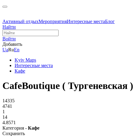
Активный отдых
Мероприятия
Интересные места
Блог
Найти
Войти
Добавить
Ua
Ru
En
Kyiv Maps
Интересные места
Кафе
CafeBoutique ( Тургеневская )
14335
4741
1
14
4.8571
Категория -
Кафе
Сохранить