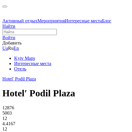
Активный отдых
Мероприятия
Интересные места
Блог
Найти
Войти
Добавить
Ua
Ru
En
Kyiv Maps
Интересные места
Отель
Hotelʹ Podil Plaza
Hotelʹ Podil Plaza
12876
5003
12
4.4167
12