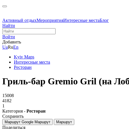
Активный отдых
Мероприятия
Интересные места
Блог
Найти
Войти
Добавить
Ua
Ru
En
Kyiv Maps
Интересные места
Ресторан
Гриль-бар Gremio Gril (на Ло
15008
4182
1
Категория -
Ресторан
Сохранить
Маршрут Google
Маршрут
Маршрут
Поделиться