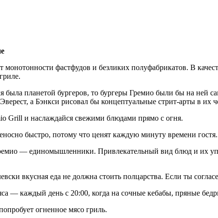
не
л от монотонности фастфудов и безликих полуфабрикатов. В качес
гриле.
ля была планетой бургеров, то бургеры Гремио были бы на ней 
верест, а Бэнкси рисовал бы концептуальные стрит-арты в их ч
o Grill и наслаждайся свежими блюдами прямо с огня.
еносно быстро, потому что ценят каждую минуту времени гостя.
 Гремио — единомышленники. Привлекательный вид блюд и их упа
вски вкусная еда не должна стоить полцарства. Если ты согласен
яса — каждый день с 20:00, когда на сочные кебабы, пряные б
 попробует огненное мясо гриль.