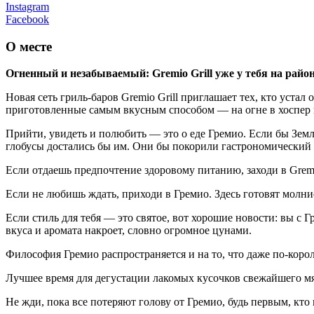
Instagram
Facebook
О месте
Огненный и незабываемый: Gremio Grill уже у тебя на райо
Новая сеть гриль-баров Gremio Grill приглашает тех, кто уста
приготовленные самым вкусным способом — на огне в хоспер 
Прийти, увидеть и полюбить — это о еде Гремио. Если бы Зем
глобусы достались бы им. Они бы покорили гастрономический Э
Если отдаешь предпочтение здоровому питанию, заходи в Gremi
Если не любишь ждать, приходи в Гремио. Здесь готовят молни
Если стиль для тебя — это святое, вот хорошие новости: вы с
вкуса и аромата накроет, словно огромное цунами.
Философия Гремио распространяется и на то, что даже по-короле
Лучшее время для дегустации лакомых кусочков свежайшего м
Не жди, пока все потеряют голову от Гремио, будь первым, кто