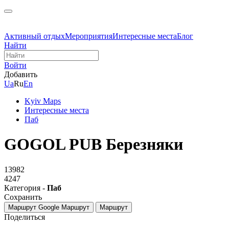
Активный отдых
Мероприятия
Интересные места
Блог
Найти
Войти
Добавить
Ua
Ru
En
Kyiv Maps
Интересные места
Паб
GOGOL PUB Березняки
13982
4247
Категория -
Паб
Сохранить
Маршрут Google
Маршрут
Маршрут
Поделиться