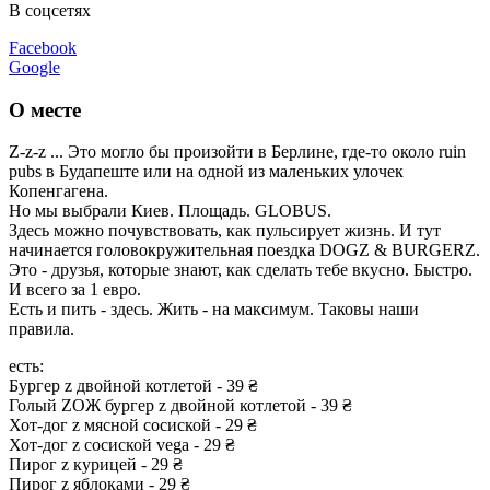
В соцсетях
Facebook
Google
О месте
Z-z-z ... Это могло бы произойти в Берлине, где-то около ruin
pubs в Будапеште или на одной из маленьких улочек
Копенгагена.
Но мы выбрали Киев. Площадь. GLOBUS.
Здесь можно почувствовать, как пульсирует жизнь. И тут
начинается головокружительная поездка DOGZ & BURGERZ.
Это - друзья, которые знают, как сделать тебе вкусно. Быстро.
И всего за 1 евро.
Есть и пить - здесь. Жить - на максимум. Таковы наши
правила.
есть:
Бургер z двойной котлетой - 39 ₴
Голый ZOЖ бургер z двойной котлетой - 39 ₴
Хот-дог z мясной сосиской - 29 ₴
Хот-дог z сосиской vega - 29 ₴
Пирог z курицей - 29 ₴
Пирог z яблоками - 29 ₴