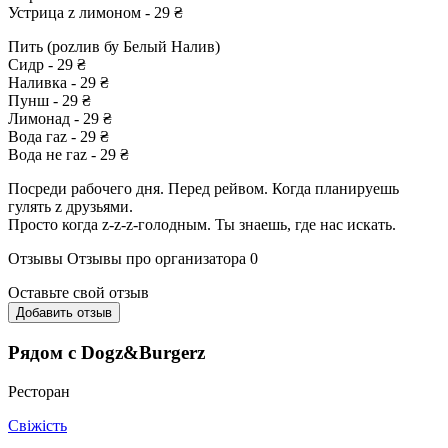
Устрица z лимоном - 29 ₴
Пить (роzлив бу Белый Налив)
Сидр - 29 ₴
Наливка - 29 ₴
Пунш - 29 ₴
Лимонад - 29 ₴
Вода гаz - 29 ₴
Вода не гаz - 29 ₴
Посреди рабочего дня. Перед рейвом. Когда планируешь
гулять z друзьями.
Просто когда z-z-z-голодным. Ты знаешь, где нас искать.
Отзывы
Отзывы про организатора
0
Оставьте свой отзыв
Добавить отзыв
Рядом с Dogz&Burgerz
Ресторан
Свіжість