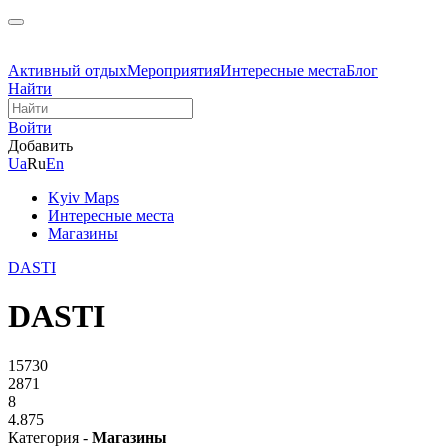
Активный отдых
Мероприятия
Интересные места
Блог
Найти
Войти
Добавить
Ua
Ru
En
Kyiv Maps
Интересные места
Магазины
DASTI
DASTI
15730
2871
8
4.875
Категория -
Магазины