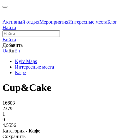
Активный отдых
Мероприятия
Интересные места
Блог
Найти
Войти
Добавить
Ua
Ru
En
Kyiv Maps
Интересные места
Кафе
Cup&Cake
16603
2379
1
9
4.5556
Категория -
Кафе
Сохранить