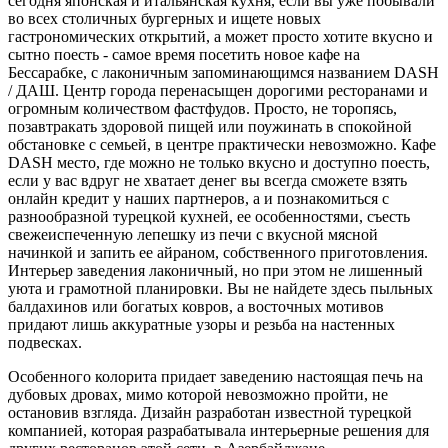
сегодня японская и итальянская кухня, если вы уже побывали
во всех столичных бургерных и ищете новых
гастрономических открытий, а может просто хотите вкусно и
сытно поесть - самое время посетить новое кафе на
Бессарабке, с лаконичным запоминающимся названием DASH
/ ДАШ. Центр города перенасыщен дорогими ресторанами и
огромным количеством фастфудов. Просто, не торопясь,
позавтракать здоровой пищей или поужинать в спокойной
обстановке с семьей, в центре практически невозможно. Кафе
DASH место, где можно не только вкусно и доступно поесть,
если у вас вдруг не хватает денег вы всегда сможете взять
онлайн кредит у наших партнеров, а и познакомиться с
разнообразной турецкой кухней, ее особенностями, съесть
свежеиспеченную лепешку из печи с вкусной мясной
начинкой и запить ее айраном, собственного приготовления.
Интерьер заведения лаконичный, но при этом не лишенный
уюта и грамотной планировки. Вы не найдете здесь пыльных
балдахинов или богатых ковров, а восточных мотивов
придают лишь аккуратные узоры и резьба на настенных
подвесках.
Особенного колорита придает заведению настоящая печь на
дубовых дровах, мимо которой невозможно пройти, не
остановив взгляда. Дизайн разработан известной турецкой
компанией, которая разрабатывала интерьерные решения для