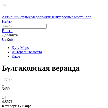
Активный отдых
Мероприятия
Интересные места
Блог
Найти
Войти
Добавить
Ua
Ru
En
Kyiv Maps
Интересные места
Кафе
Булгаковская веранда
17790
1
3450
1
14
4.8571
Категория -
Кафе