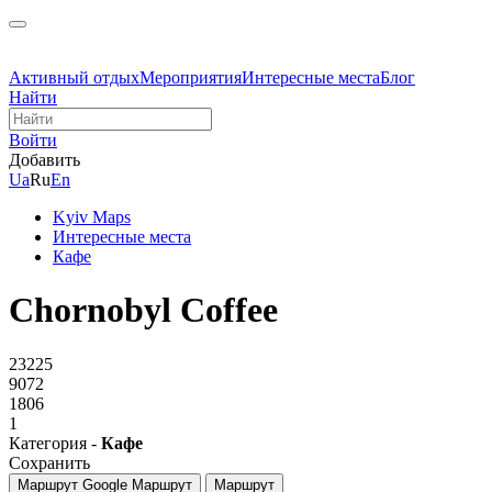
Активный отдых
Мероприятия
Интересные места
Блог
Найти
Войти
Добавить
Ua
Ru
En
Kyiv Maps
Интересные места
Кафе
Chornobyl Coffee
23225
9072
1806
1
Категория -
Кафе
Сохранить
Маршрут Google
Маршрут
Маршрут