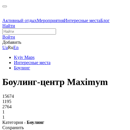
Активный отдых
Мероприятия
Интересные места
Блог
Найти
Войти
Добавить
Ua
Ru
En
Kyiv Maps
Интересные места
Боулинг
Боулинг-центр Maximym
15674
1195
2764
1
1
Категория -
Боулинг
Сохранить