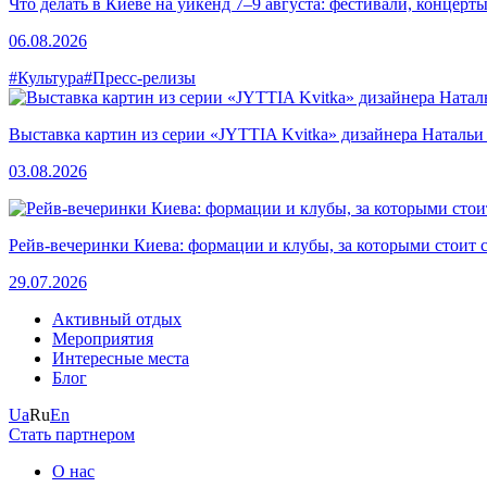
Что делать в Киеве на уикенд 7–9 августа: фестивали, концерт
06.08.2026
#Культура
#Пресс-релизы
Выставка картин из серии «JYTTIA Kvitka» дизайнера Натальи
03.08.2026
Рейв-вечеринки Киева: формации и клубы, за которыми стоит 
29.07.2026
Активный отдых
Мероприятия
Интересные места
Блог
Ua
Ru
En
Стать партнером
О нас