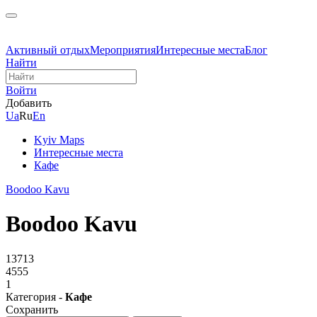
Активный отдых
Мероприятия
Интересные места
Блог
Найти
Войти
Добавить
Ua
Ru
En
Kyiv Maps
Интересные места
Кафе
Boodoo Kavu
Boodoo Kavu
13713
4555
1
Категория -
Кафе
Сохранить