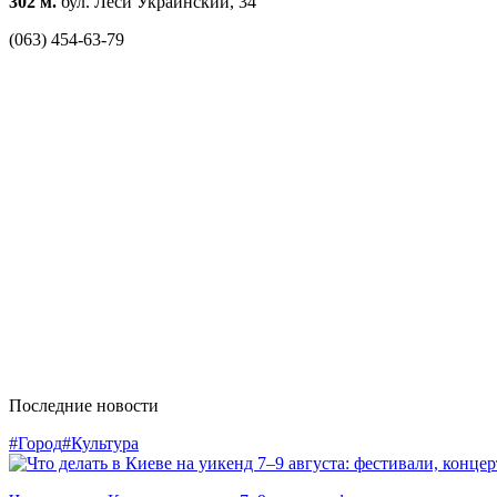
302 м.
бул. Леси Украинский, 34
(063) 454-63-79
Последние новости
#Город
#Культура