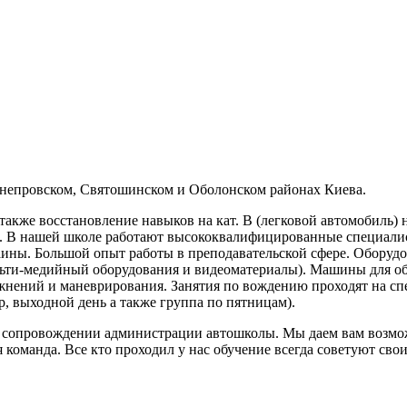
Днепровском, Святошинском и Оболонском районах Киева.
также восстановление навыков на кат. В (легковой автомобиль)
л). В нашей школе работают высококвалифицированные специалис
ны. Большой опыт работы в преподавательской сфере. Оборудов
льти-медийный оборудования и видеоматериалы). Машины для о
жнений и маневрирования. Занятия по вождению проходят на сп
р, выходной день а также группа по пятницам).
в сопровождении администрации автошколы. Мы даем вам возмож
команда. Все кто проходил у нас обучение всегда советуют свои