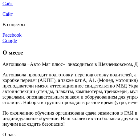
Сайт
Сайт
В соцсетях
Facebook
Google
О месте
Автошкола «Авто Маг плюс» -знаходиться в Шевченковском, 
Автошкола проводит подготовку, переподготовку водителей, а 
коробке передач (АКПП), а также кат.А, А1. (Мопед, мотоцик
преподаватели имеют аттестационное свидетельство МВД Украи
автоинспекции (стенды, плакаты, компьютеры, тренажеры, му
зеркалами, опознавательным знаком и оборудованием для упра
столицы. Наборы в группы проходят в разное время (утро, вече
По окончанию обучения организована сдача экзаменов в ГАИ 
индивидуальное обучение. Наш коллектив это большая дружная 
научим вас ездить безопасно!
О нас: