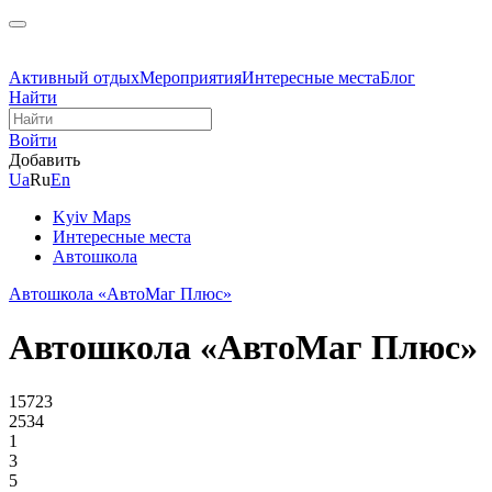
Активный отдых
Мероприятия
Интересные места
Блог
Найти
Войти
Добавить
Ua
Ru
En
Kyiv Maps
Интересные места
Автошкола
Автошкола «АвтоМаг Плюс»
Автошкола «АвтоМаг Плюс»
15723
2534
1
3
5