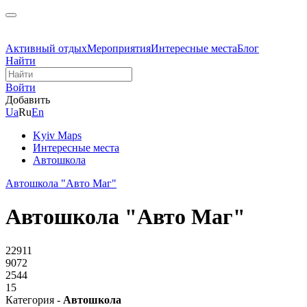
Активный отдых
Мероприятия
Интересные места
Блог
Найти
Войти
Добавить
Ua
Ru
En
Kyiv Maps
Интересные места
Автошкола
Автошкола "Авто Маг"
Автошкола "Авто Маг"
22911
9072
2544
15
Категория -
Автошкола