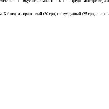
«очень-очень вкусно», компактное меню. Предлагают три вида лап
м. К блюдам - оранжевый (30 грн) и изумрудный (35 грн) тайский