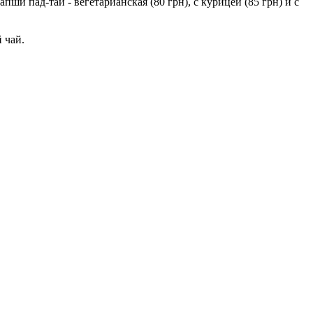
ши пад-тай - вегетарианская (80 грн), с курицей (85 грн) и с
 чай.