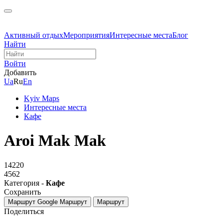
Активный отдых
Мероприятия
Интересные места
Блог
Найти
Войти
Добавить
Ua
Ru
En
Kyiv Maps
Интересные места
Кафе
Aroi Mak Mak
14220
4562
Категория -
Кафе
Сохранить
Маршрут Google
Маршрут
Маршрут
Поделиться