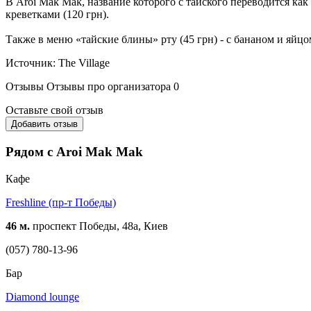
В Aroi Mak Mak, название которого с тайского переводится как 
креветками (120 грн).
Также в меню «тайские блины» рту (45 грн) - с бананом и яйцо
Источник: The Village
Отзывы
Отзывы про организатора
0
Оставьте свой отзыв
Добавить отзыв
Рядом с Aroi Mak Mak
Кафе
Freshline (пр-т Победы)
46 м.
проспект Победы, 48а, Киев
(057) 780-13-96
Бар
Diamond lounge