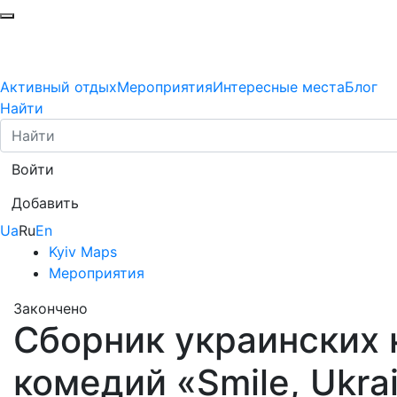
Активный отдых
Мероприятия
Интересные места
Блог
Найти
Войти
Добавить
Ua
Ru
En
Kyiv Maps
Мероприятия
Закончено
Сборник украинских
комедий «Smile, Ukra