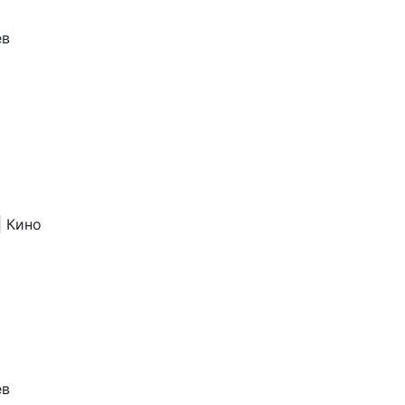
ев
| Кино
ев