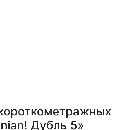
 короткометражных
inian! Дубль 5»