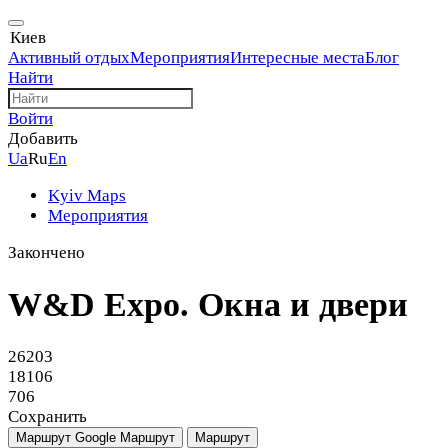
Киев
Активный отдых
Мероприятия
Интересные места
Блог
Найти
Войти
Добавить
Ua
Ru
En
Kyiv Maps
Мероприятия
Закончено
W&D Expo. Окна и двери
26203
18106
706
Сохранить
Маршрут Google
Маршрут
Маршрут