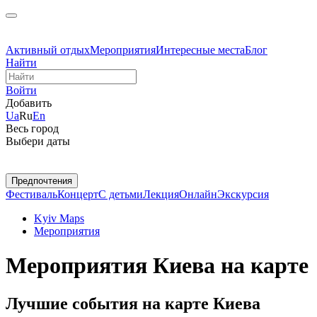
Активный отдых
Мероприятия
Интересные места
Блог
Найти
Войти
Добавить
Ua
Ru
En
Весь город
Выбери даты
Предпочтения
Фестиваль
Концерт
С детьми
Лекция
Онлайн
Экскурсия
Kyiv Maps
Мероприятия
Мероприятия Киева на карте
Лучшие события на карте Киева