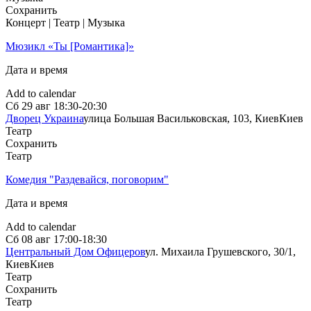
говорят осторожно: уязвимость, искренность в переживании
Сохранить
эмоций, телесность.
Концерт | Театр | Музыка
Основу программы формируют тексты 1920–30-х годов —
Мюзикл «Ты [Романтика]»
периода, оставившего после себя мощный культурный след.
Здесь звучат стихи провокативного футуриста Михайля
Дата и время
Семенко и «короля футуропрерий» Гео Шкурупия, тонкого
лирика Евгения Плужника, а также мастера меланхолии
Add to calendar
Богдана-Игоря Антонича и лирика Василия Атаманюка.
Сб
29 авг
18:30-20:30
Большинство из этих авторов являются представителями
Дворец Украина
улица Большая Васильковская, 103, Киев
Киев
эпохи Расстрелянного возрождения. Это авторы, чьи голоса
Театр
не исчезли. И сегодня они звучат особенно пронзительно и
Сохранить
актуально.
Театр
Комедия "Раздевайся, поговорим"
Дата и время
Add to calendar
Сб
08 авг
17:00-18:30
Центральный Дом Офицеров
ул. Михаила Грушевского, 30/1,
Киев
Киев
Театр
Сохранить
Театр