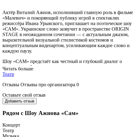
Актёр Виталий Ажнов, исполнивший главную роль в фильме
«Малевич» и покоряющий публику игрой в спектаклях
режиссёра Ивана Урывского, приглашает на поэтическое шоу
«САМ». Украинское слово зазвучит в пространстве ORIGIN
STAGE в неожиданном сочетании — с актуальным джазом,
выразительной визуальной стилистикой костюмов и
концептуальным видеоартом, усиливающим каждое слово и
каждую паузу.
Шоу «САМ» предстаёт как честный и глубокий диалог о
чувствах, любви и одиночестве, в основе которого — тексты
Читать больше
украинской прозы и поэзии XIX–XX веков: от Михаила
Театр
Коцюбинского до Богдана-Игоря Антонича. В центре истории
— герой, балансирующий между реальностью и явным
Отзывы
Отзывы про организатора
0
миром: он ищет смыслы, находит любовь и переживает боль
утрат. Сложный образ воплощает Виталий Ажнов —
Оставьте свой отзыв
пластичный и многогранный актёр, известный ролями
Добавить отзыв
Калигулы в одноимённой постановке, Банко в «Макбете» и
Фредери в «Арлезианке». В этом авторском проекте, который
Рядом с Шоу Ажнова «Сам»
сам исполнитель определяет как экзистенциальный, Виталий
выходит за рамки привычных амплуа и осознанно
Концерт
провоцирует зрителя. Вместе с режиссёром Максимом
Театр
Свецом артист исследует темы, о которых обычно молчат или
Музыка