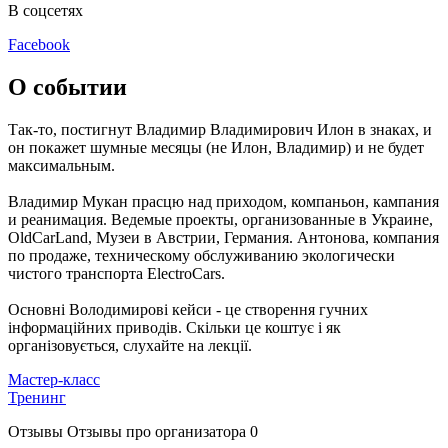
В соцсетях
Facebook
О событии
Так-то, постигнут Владимир Владимирович Илон в знаках, и
он покажет шумные месяцы (не Илон, Владимир) и не будет
максимальным.
Владимир Мукан прасцю над приходом, компаньон, кампания
и реанимация. Ведемые проекты, организованные в Украине,
OldCarLand, Музеи в Австрии, Германия. Антонова, компания
по продаже, техническому обслуживанию экологически
чистого транспорта ElectroCars.
Основні Володимирові кейси - це створення гучних
інформаційних приводів. Скільки це коштує і як
організовується, слухайте на лекції.
Мастер-класс
Тренинг
Отзывы
Отзывы про организатора
0