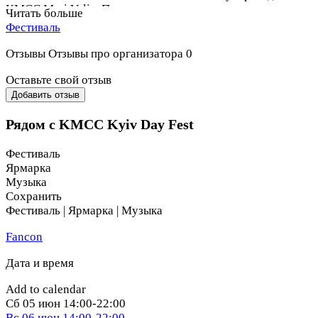
KMCC Mari Velia. Параллельно состоятся
Читать больше
благотворительные активности RAVE & RUN на
Фестиваль
Трухановом острове и URBAN YOGA в Urban Sport City.
Отзывы
Отзывы про организатора
0
Оставьте свой отзыв
Добавить отзыв
Рядом с KMCC Kyiv Day Fest
Фестиваль
Ярмарка
Музыка
Сохранить
Фестиваль | Ярмарка | Музыка
Fancon
Дата и время
Add to calendar
Сб
05 июн
14:00-22:00
Вс
06 июн
14:00-22:00