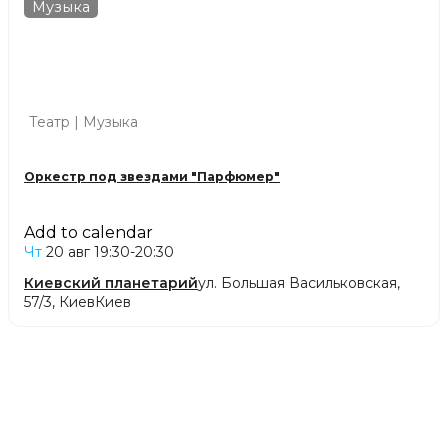
Музыка
Театр | Музыка
Оркестр под звездами "Парфюмер"
Add to calendar
Чт
20 авг
19:30-20:30
Киевский планетарий
ул. Большая Васильковская,
57/3, Киев
Киев