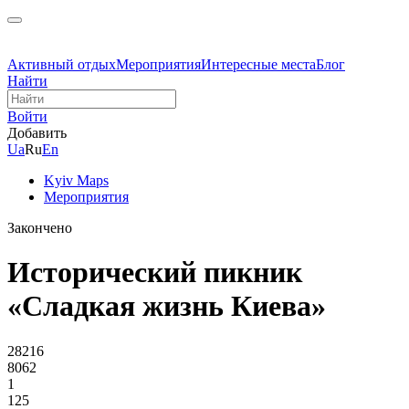
Активный отдых
Мероприятия
Интересные места
Блог
Найти
Войти
Добавить
Ua
Ru
En
Kyiv Maps
Мероприятия
Закончено
Исторический пикник
«Сладкая жизнь Киева»
28216
8062
1
125