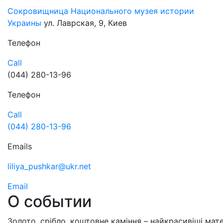
Сокровищница Национального музея истории
Украины
ул. Лаврская, 9, Киев
Телефон
Call
(044) 280-13-96
Телефон
Call
(044) 280-13-96
Emails
liliya_pushkar@ukr.net
Email
О событии
Золото, срібло, коштовне каміння – найкрасивіші мате