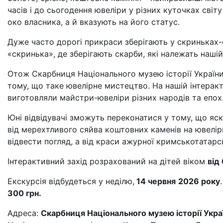
часів і до сьогодення ювеліри у різних куточках сві
око власника, а й вказують на його статус.
Дуже часто дорогі прикраси зберігають у скриньках-
«скринька», де зберігають скарби, які належать наші
Отож Скарбниця Національного музею історії України
тому, що таке ювелірне мистецтво. На нашій інтеракт
виготовляли майстри-ювеліри різних народів та епох
Юні відвідувачі зможуть переконатися у тому, що яс
від мерехтливого сяйва коштовних каменів на ювелірн
відвести погляд, а від краси ажурної кримськотатарс
Інтерактивний захід розрахований на дітей віком
від
Екскурсія відбудеться у неділю,
14 червня
2026 року
300 грн.
Адреса:
Скарбниця Національного музею історії Україн