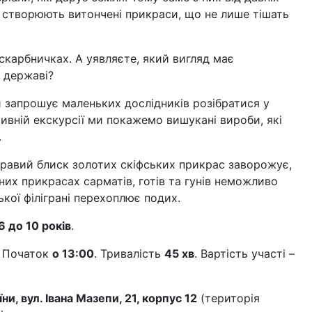
ту створюють витончені прикраси, що не лише тішать
скарбничках. А уявляєте, який вигляд має
й державі?
 запрошує маленьких дослідників розібратися у
ивній екскурсії ми покажемо вишукані вироби, які
.
кравий блиск золотих скіфських прикрас заворожує,
их прикрасах сарматів, готів та гунів неможливо
ької філіграні перехоплює подих.
 6 до 10 років
.
. Початок
о 13:00
. Тривалість
45 хв
. Вартість участі –
и, вул. Івана Мазепи, 21, корпус 12
(територія