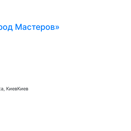
род Мастеров»
а, Киев
Киев