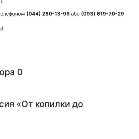
).
 телефоном
(044) 280-13-96
або
(093) 619-70-29
ь!
тора
0
сия «От копилки до