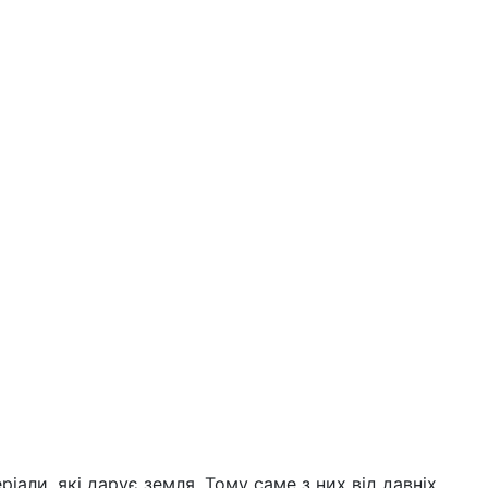
ріали, які дарує земля. Тому саме з них від давніх