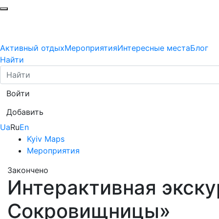
Активный отдых
Мероприятия
Интересные места
Блог
Найти
Войти
Добавить
Ua
Ru
En
Kyiv Maps
Мероприятия
Закончено
Интерактивная экску
Сокровищницы»