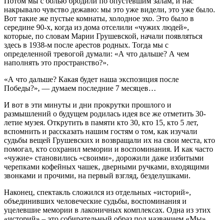
Потом мы с болью бродили по опустевшим залам, и нас
накрывало чувство дежавю: мы это уже видели, это уже было.
Вот такие же пустые комнаты, холодное эхо. Это было в
середине 90-х, когда из дома отселили «чужих людей»,
которые, по словам Марии Грушевской, начали появляться
здесь в 1938-м после арестов родных. Тогда мы с
определенной тревогой думали: «А что дальше? А чем
наполнять это пространство?».
«А что дальше? Какая будет наша экспозиция после
Победы?», — думаем последние 7 месяцев…
И вот в эти минуты и дни прокрутки прошлого и
размышлений о будущем родилась идея все же отметить 30-
летие музея. Открутить в памяти кто 30, кто 15, кто 5 лет,
вспомнить и рассказать нашим гостям о том, как изучали
судьбы вещей Грушевских и возвращали их на свои места, кто
помогал, кто сохранил мемории и воспоминания. И как часто
«чужие» становились «своими», дорожили даже избитыми
черепками кофейных чашек, дверными ручками, входящими
звонками и прочими, на первый взгляд, безделушками.
Наконец, спектакль сложился из отдельных «историй»,
объединивших человеческие судьбы, воспоминания и
уцелевшие мемории в лаконичных комплексах. Одна из этих
«историй» – это собирательный образ под названием «Мы».