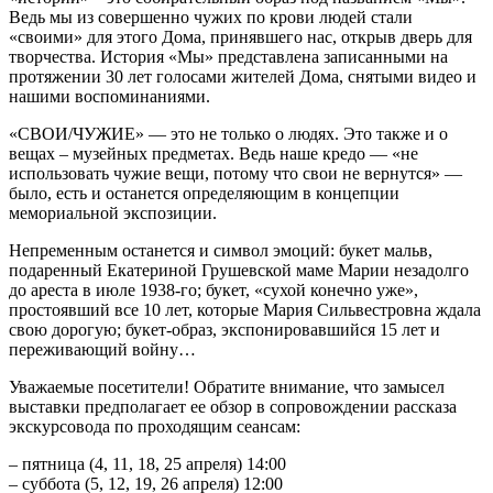
Ведь мы из совершенно чужих по крови людей стали
«своими» для этого Дома, принявшего нас, открыв дверь для
творчества. История «Мы» представлена ​​записанными на
протяжении 30 лет голосами жителей Дома, снятыми видео и
нашими воспоминаниями.
«СВОИ/ЧУЖИЕ» — это не только о людях. Это также и о
вещах – музейных предметах. Ведь наше кредо — «не
использовать чужие вещи, потому что свои не вернутся» —
было, есть и останется определяющим в концепции
мемориальной экспозиции.
Непременным останется и символ эмоций: букет мальв,
подаренный Екатериной Грушевской маме Марии незадолго
до ареста в июле 1938-го; букет, «сухой конечно уже»,
простоявший все 10 лет, которые Мария Сильвестровна ждала
свою дорогую; букет-образ, экспонировавшийся 15 лет и
переживающий войну…
Уважаемые посетители! Обратите внимание, что замысел
выставки предполагает ее обзор в сопровождении рассказа
экскурсовода по проходящим сеансам:
– пятница (4, 11, 18, 25 апреля) 14:00
– суббота (5, 12, 19, 26 апреля) 12:00