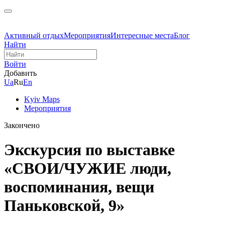
Активный отдых
Мероприятия
Интересные места
Блог
Найти
Войти
Добавить
Ua
Ru
En
Kyiv Maps
Мероприятия
Закончено
Экскурсия по выставке
«СВОИ/ЧУЖИЕ люди,
воспоминания, вещи
Паньковской, 9»