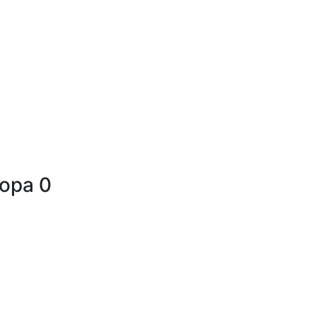
тора
0