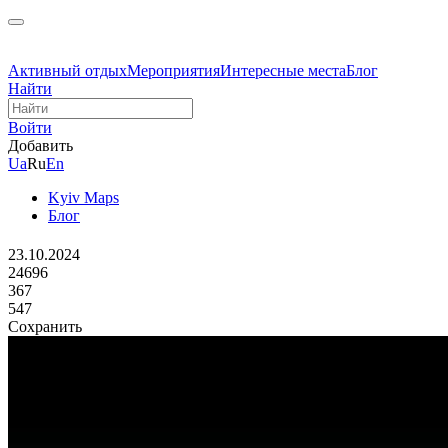
Активный отдых
Мероприятия
Интересные места
Блог
Найти
Войти
Добавить
Ua
Ru
En
Kyiv Maps
Блог
23.10.2024
24696
367
547
Сохранить