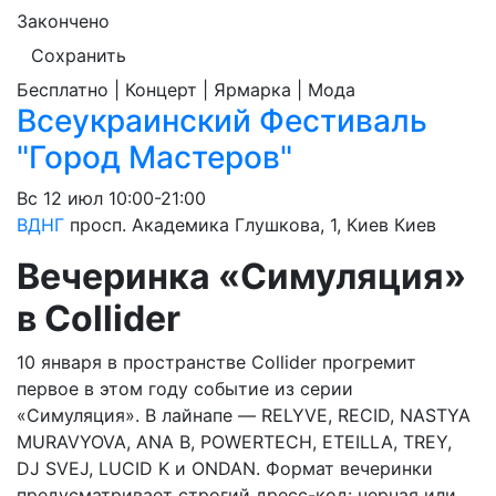
Закончено
Сохранить
Бесплатно | Концерт | Ярмарка | Мода
Всеукраинский Фестиваль
"Город Мастеров"
Вс
12 июл
10:00-21:00
ВДНГ
просп. Академика Глушкова, 1, Киев
Киев
Вечеринка «Симуляция»
в Collider
10 января в пространстве Collider прогремит
первое в этом году событие из серии
«Симуляция». В лайнапе — RELYVE, RECID, NASTYA
MURAVYOVA, ANA B, POWERTECH, ETEILLA, TREY,
DJ SVEJ, LUCID K и ONDAN. Формат вечеринки
предусматривает строгий дресс-код: черная или