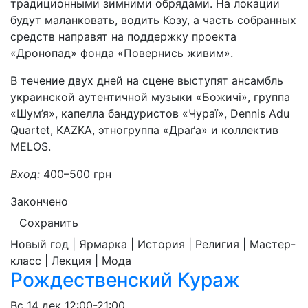
традиционными зимними обрядами. На локации
будут маланковать, водить Козу, а часть собранных
средств направят на поддержку проекта
«Дронопад» фонда «Повернись живим».
В течение двух дней на сцене выступят ансамбль
украинской аутентичной музыки «Божичі», группа
«Шум’я», капелла бандуристов «Чураї», Dennis Adu
Quartet, KAZKA, этногруппа «Драґа» и коллектив
MELOS.
Вход:
400–500 грн
Закончено
Сохранить
Новый год | Ярмарка | История | Религия | Мастер-
класс | Лекция | Мода
Рождественский Кураж
Вс
14 дек
12:00-21:00