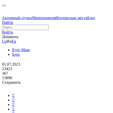
Активный отдых
Мероприятия
Интересные места
Блог
Найти
Войти
Добавить
Ua
Ru
En
Kyiv Maps
Блог
01.07.2023
23423
367
15896
Сохранить