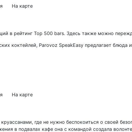
я
На карте
щий в рейтинг Top 500 bars. Здесь также можно переж
их коктейлей, Parovoz SpeakEasy предлагает блюда из
я
На карте
круассанами, где не нужно беспокоиться о своей безоп
ения в подвалах кафе она с командой создала волонт