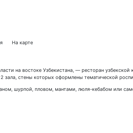
я
На карте
бласти на востоке Узбекистана, — ресторан узбекской
 2 зала, стены которых оформлены тематической росп
аном, шурпой, пловом, мантами, люля-кебабом или сам