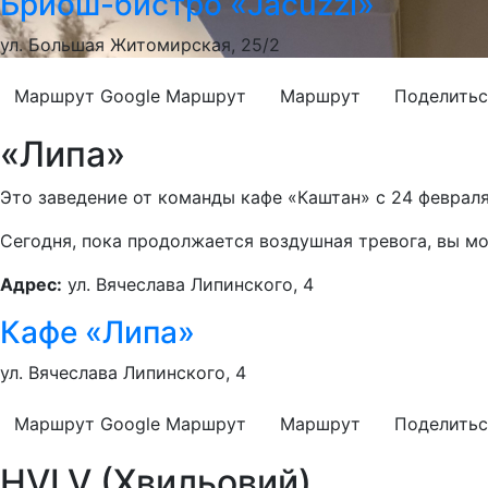
Бриош-бистро «Jacuzzi»
ул. Большая Житомирская, 25/2
Маршрут Google
Маршрут
Маршрут
Поделитьс
«Липа»
Это заведение от команды кафе «Каштан» с 24 февраля
Сегодня, пока продолжается воздушная тревога, вы мо
Адрес:
ул. Вячеслава Липинского, 4
Кафе «Липа»
ул. Вячеслава Липинского, 4
Маршрут Google
Маршрут
Маршрут
Поделитьс
HVLV (Хвильовий)