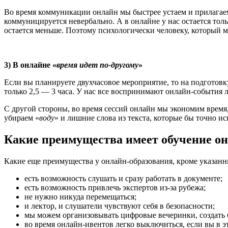
Во время коммуникации онлайн мы быстрее устаем и прилагае
коммуницируется невербально. А в онлайне у нас остается тол
остается меньше. Поэтому психологически человеку, который м
3) В онлайне «
время идет по-другому
»
Если вы планируете двухчасовое мероприятие, то на подготовку
только 2,5 — 3 часа. У нас все воспринимают онлайн-события л
С другой стороны, во время сессий онлайн мы экономим время
убираем «
воду
» и лишние слова из текста, которые бы точно и
Какие преимущества имеет обучение о
Какие еще преимущества у онлайн-образования, кроме указан
есть возможность слушать и сразу работать в документе;
есть возможность привлечь экспертов из-за рубежа;
не нужно никуда перемещаться;
и лектор, и слушатели чувствуют себя в безопасности;
мы можем организовывать цифровые вечеринки, создать б
во время онлайн-ивентов легко выключиться, если вы в э