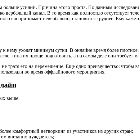
м больше усилий. Причина этого проста. По данным исследован
ько вербальный канал. В то время как полностью отсутствует те
ного воспринимает невербально, становится труднее. Ему кажет
 к нему уходят минимум сутки. В онлайне время более плотное: д
егче, типа их проще подготовить, а на самом деле они требует м
, не тратя его на перемещение. Еще одно преимущество: чтобы 
спользовали во время оффлайнового мероприятия.
нлайн
ных выше:
олее комфортный нетворкинг из участников из других стран;
том внезапно нуждаетесь;