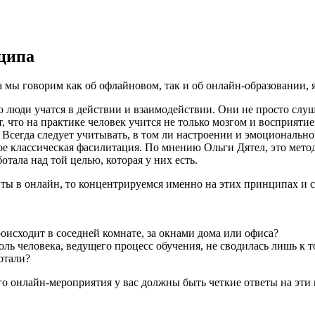
нципа
 мы говорим как об офлайновом, так и об онлайн-образовании, 
люди учатся в действии и взаимодействии. Они не просто слуша
 что на практике человек учится не только мозгом и восприятие
. Всегда следует учитывать, в том ли настроении и эмоциональн
ое классическая фасилитация. По мнению Ольги Дятел, это мет
отала над той целью, которая у них есть.
нты в онлайн, то концентрируемся именно на этих принципах и 
оисходит в соседней комнате, за окнами дома или офиса?
роль человека, ведущего процесс обучения, не сводилась лишь к т
отали?
го онлайн-мероприятия у вас должны быть четкие ответы на эти