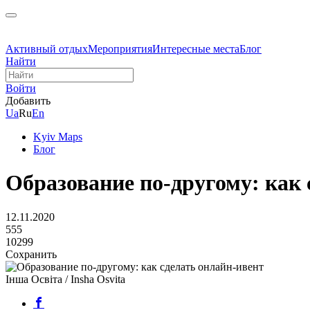
Активный отдых
Мероприятия
Интересные места
Блог
Найти
Войти
Добавить
Ua
Ru
En
Kyiv Maps
Блог
Образование по-другому: как 
12.11.2020
555
10299
Сохранить
Інша Освіта / Insha Osvita