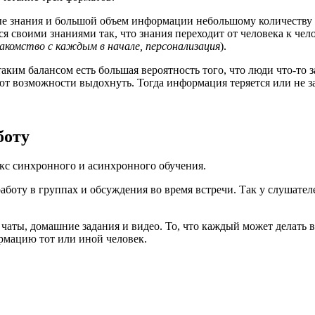
ные знания и большой объем информации небольшому количеству
я своими знаниями так, что знания переходит от человека к чело
накомство с каждым в начале, персонализация
).
 таким балансом есть большая вероятность того, что люди что-то 
ют возможности выдохнуть. Тогда информация теряется или не з
боту
с синхронного и асинхронного обучения.
боту в группах и обсуждения во время встречи. Так у слушате
, чаты, домашние задания и видео. То, что каждый может делать 
рмацию тот или иной человек.