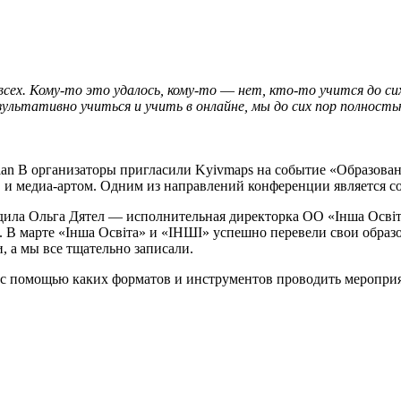
всех. Кому-то это удалось, кому-то
—
нет, кто-то учится до си
зультативно учиться и учить в онлайне, мы до сих пор полность
n B организаторы пригласили Kyivmaps на событие «Образовани
 и медиа-артом. Одним из направлений конференции является с
ила Ольга Дятел — исполнительная директорка ОО «Інша Освіта
. В марте «Інша Освіта» и «ІНШІ» успешно перевели свои обра
 а мы все тщательно записали.
с помощью каких форматов и инструментов проводить мероприят