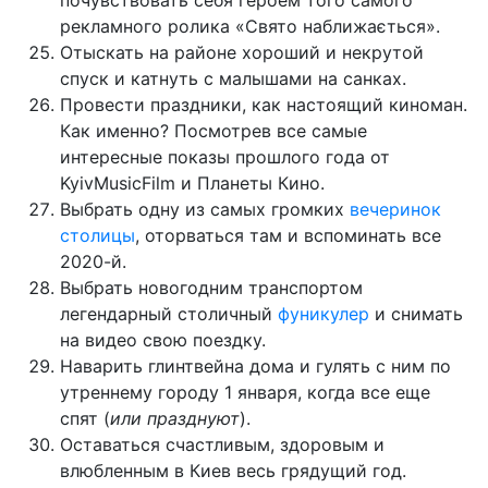
почувствовать себя героем того самого
рекламного ролика «Свято наближається».
Отыскать на районе хороший и некрутой
спуск и катнуть с малышами на санках.
Провести праздники, как настоящий киноман.
Как именно? Посмотрев все самые
интересные показы прошлого года от
KyivMusicFilm и Планеты Кино.
Выбрать одну из самых громких
вечеринок
столицы
, оторваться там и вспоминать все
2020-й.
Выбрать новогодним транспортом
легендарный столичный
фуникулер
и снимать
на видео свою поездку.
Наварить глинтвейна дома и гулять с ним по
утреннему городу 1 января, когда все еще
спят (
или празднуют
).
Оставаться счастливым, здоровым и
влюбленным в Киев весь грядущий год.