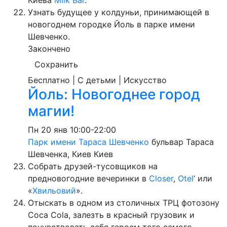
Киева
Milk Bar
.
Узнать будущее у колдуньи, принимающей в
новогоднем городке Йоль в парке имени
Шевченко.
Закончено
Сохранить
Бесплатно | С детьми | Искусство
Йоль: Новогоднее город
магии!
Пн
20 янв
10:00-22:00
Парк имени Тараса Шевченко
бульвар Тараса
Шевченка, Киев
Киев
Собрать друзей-тусовщиков на
предновогодние вечеринки в
Closer
,
Otel
’ или
«
Хвильовий
».
Отыскать в одном из столичных ТРЦ фотозону
Coca Cola, залезть в красный грузовик и